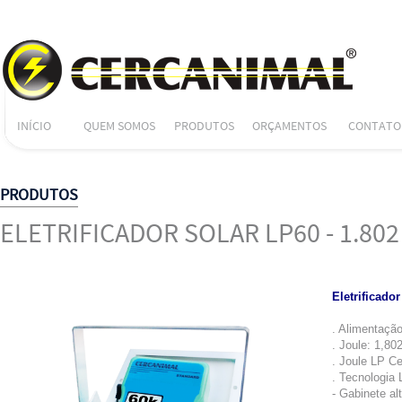
INÍCIO
QUEM SOMOS
PRODUTOS
ORÇAMENTOS
CONTATO
PRODUTOS
ELETRIFICADOR SOLAR LP60 - 1.80
Eletrificado
. Alimentação
. Joule: 1,80
. Joule LP C
. Tecnologia
- Gabinete al